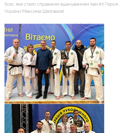
бою, яке стало справжнім вшануванням пам’яті Героя
України Максима Шаповала!