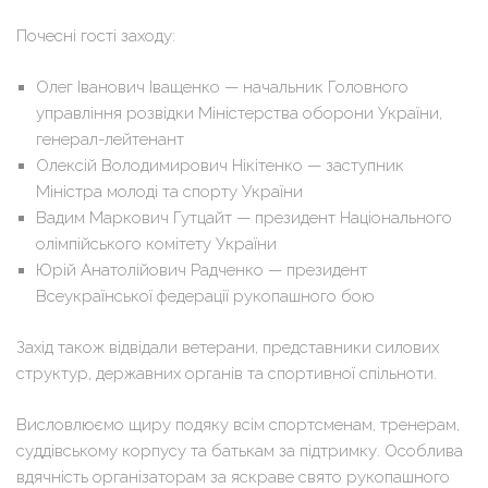
Почесні гості заходу:
Олег Іванович Іващенко — начальник Головного
управління розвідки Міністерства оборони України,
генерал-лейтенант
Олексій Володимирович Нікітенко — заступник
Міністра молоді та спорту України
Вадим Маркович Гутцайт — президент Національного
олімпійського комітету України
Юрій Анатолійович Радченко — президент
Всеукраїнської федерації рукопашного бою
Захід також відвідали ветерани, представники силових
структур, державних органів та спортивної спільноти.
Висловлюємо щиру подяку всім спортсменам, тренерам,
суддівському корпусу та батькам за підтримку. Особлива
вдячність організаторам за яскраве свято рукопашного