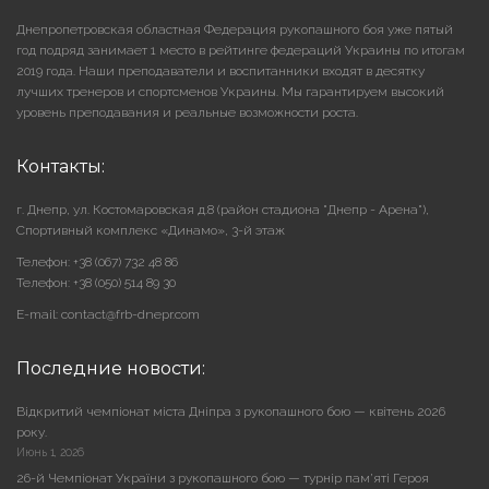
Днепропетровская областная Федерация рукопашного боя уже пятый
год подряд занимает 1 место в рейтинге федераций Украины по итогам
2019 года. Наши преподаватели и воспитанники входят в десятку
лучших тренеров и спортсменов Украины. Мы гарантируем высокий
уровень преподавания и реальные возможности роста.
Контакты:
г. Днепр, ул. Костомаровская д.8 (район стадиона "Днепр - Арена"),
Cпортивный комплекс «Динамо», 3-й этаж
Телефон: +38 (067) 732 48 86
Телефон: +38 (050) 514 89 30
E-mail: contact@frb-dnepr.com
Последние новости:
Відкритий чемпіонат міста Дніпра з рукопашного бою — квітень 2026
року.
Июнь 1, 2026
26-й Чемпіонат України з рукопашного бою — турнір пам’яті Героя