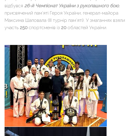
відбувся
26-й Чемпіонат України з рукопашного бою
,
присвячений пам’яті Героя України, генерал-майора
Максима Шаповала (III турнір пам’яті). У змаганнях взяли
участь
250
спортсменів із
20
областей України.