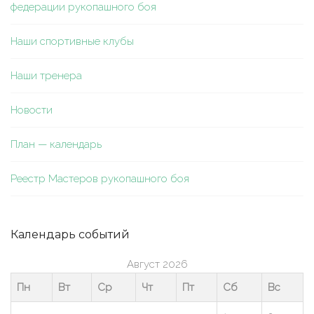
федерации рукопашного боя
Наши спортивные клубы
Наши тренера
Новости
План — календарь
Реестр Мастеров рукопашного боя
Календарь событий
Август 2026
Пн
Вт
Ср
Чт
Пт
Сб
Вс