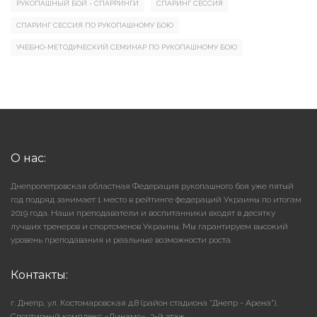
РУКОПАШНЫЙ БОЙ - СПАРРИНГИ
СПАРИНГ СЕССИЯ
СПАРИНГ СЕССИЯ ПО РУКОПАШНОМУ БОЮ
УЧЕБНО-МЕТОДИЧЕСКИЙ СЕМИНАР ПО РУКОПАШНОМУ БОЮ
О нас:
Днепропетровская областная Федерация рукопашного боя уже пятый
год подряд занимает 1 место в рейтинге федераций Украины по итогам
2019 года. Наши преподаватели и воспитанники входят в десятку
лучших тренеров и спортсменов Украины. Мы гарантируем высокий
уровень преподавания и реальные возможности роста.
Контакты:
г. Днепр, ул. Костомаровская д.8 (район стадиона "Днепр - Арена"),
Cпортивный комплекс «Динамо», 3-й этаж