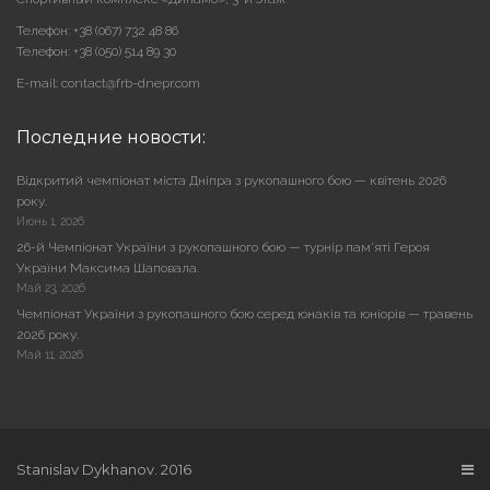
Телефон: +38 (067) 732 48 86
Телефон: +38 (050) 514 89 30
E-mail: contact@frb-dnepr.com
Последние новости:
Відкритий чемпіонат міста Дніпра з рукопашного бою — квітень 2026
року.
Июнь 1, 2026
26-й Чемпіонат України з рукопашного бою — турнір пам’яті Героя
України Максима Шаповала.
Май 23, 2026
Чемпіонат України з рукопашного бою серед юнаків та юніорів — травень
2026 року.
Май 11, 2026
Stanislav Dykhanov. 2016