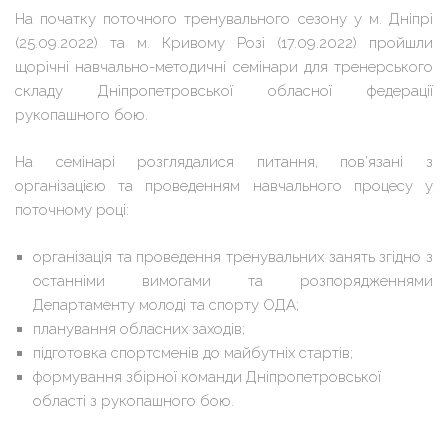
На початку поточного тренувального сезону у м. Дніпрі
(25.09.2022) та м. Кривому Розі (17.09.2022) пройшли
щорічні навчально-методичні семінари для тренерського
складу Дніпропетровської обласної федерації
рукопашного бою.
На семінарі розглядалися питання, пов’язані з
організацією та проведенням навчального процесу у
поточному році:
організація та проведення тренувальних занять згідно з
останніми вимогами та розпорядженнями
Департаменту молоді та спорту ОДА;
планування обласних заходів;
підготовка спортсменів до майбутніх стартів;
формування збірної команди Дніпропетровської
області з рукопашного бою.