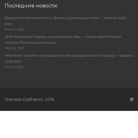
Последние новости:
Відкритий чемпіонат міста Дніпра з рукопашного бою — квітень 2026
року.
Июнь 1, 2026
26-й Чемпіонат України з рукопашного бою — турнір пам’яті Героя
України Максима Шаповала.
Май 23, 2026
Чемпіонат України з рукопашного бою серед юнаків та юніорів — травень
2026 року.
Май 11, 2026
Stanislav Dykhanov. 2016