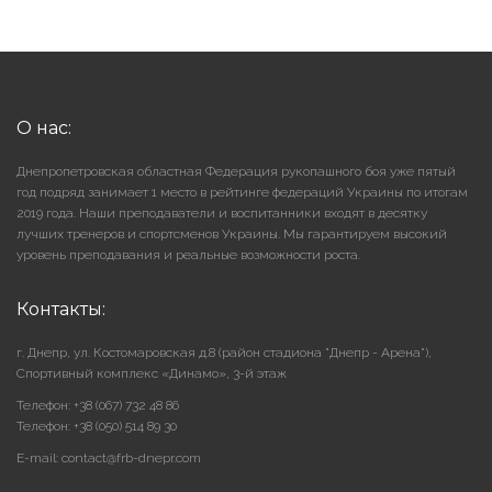
О нас:
Днепропетровская областная Федерация рукопашного боя уже пятый
год подряд занимает 1 место в рейтинге федераций Украины по итогам
2019 года. Наши преподаватели и воспитанники входят в десятку
лучших тренеров и спортсменов Украины. Мы гарантируем высокий
уровень преподавания и реальные возможности роста.
Контакты:
г. Днепр, ул. Костомаровская д.8 (район стадиона "Днепр - Арена"),
Cпортивный комплекс «Динамо», 3-й этаж
Телефон: +38 (067) 732 48 86
Телефон: +38 (050) 514 89 30
E-mail: contact@frb-dnepr.com