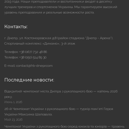
2019 года. Наши преподаватели и воспитанники входят в десятку
лучших тренеров и спортсменов Украины. Мы гарантируем высокий
уровень преподавания и реальные возможности роста.
Контакты:
г. Днепр, ул. Костомаровская д.8 (район стадиона "Днепр - Арена"),
Cпортивный комплекс «Динамо», 3-й этаж
Телефон: +38 (067) 732 48 86
Телефон: +38 (050) 514 89 30
E-mail: contact@frb-dnepr.com
Последние новости:
Відкритий чемпіонат міста Дніпра з рукопашного бою — квітень 2026
року.
Июнь 1, 2026
26-й Чемпіонат України з рукопашного бою — турнір пам’яті Героя
України Максима Шаповала.
Май 23, 2026
Чемпіонат України з рукопашного бою серед юнаків та юніорів — травень