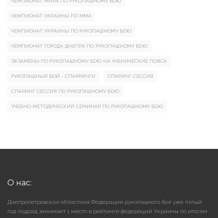
ЧЕМПИОНАТ МИРА ПО РУКОПАШНОМУ БОЮ
ЧЕМПИОНАТ УКРАИНЫ ПО ММА
ЧЕМПИОНАТ УКРАИНЫ ПО РУКОПАШНОМУ БОЮ
ЧЕМПИОНАТ ГОРОДА ДНЕПРА ПО РУКОПАШНОМУ БОЮ
ЭКЗАМЕНЫ ПО РУКОПАШНОМУ БОЮ НА УЧЕНИЧЕСКИЕ ПОЯСА
РУКОПАШНЫЙ БОЙ - СПАРРИНГИ
СПАРИНГ СЕССИЯ
СПАРИНГ СЕССИЯ ПО РУКОПАШНОМУ БОЮ
УЧЕБНО-МЕТОДИЧЕСКИЙ СЕМИНАР ПО РУКОПАШНОМУ БОЮ
О нас:
Днепропетровская областная Федерация рукопашного боя уже пятый
год подряд занимает 1 место в рейтинге федераций Украины по итогам