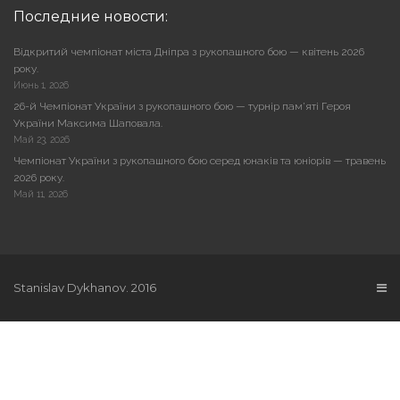
Последние новости:
Відкритий чемпіонат міста Дніпра з рукопашного бою — квітень 2026
року.
Июнь 1, 2026
26-й Чемпіонат України з рукопашного бою — турнір пам’яті Героя
України Максима Шаповала.
Май 23, 2026
Чемпіонат України з рукопашного бою серед юнаків та юніорів — травень
2026 року.
Май 11, 2026
Stanislav Dykhanov. 2016