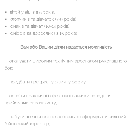
дітей у віці від 5 років,
хлопчиків та дівчаток (7-9 років)
юнаків та дівчат (10-14 років)
юніорів да дорослих ( з 15 років)
Вам або Вашим дітям надається можливість
— опанувати широким технічним арсеналом рукопашного
бою;
— придбати прекрасну фізичну форму;
— освоїти практичні і ефективні навички володіння
прийомами самозахисту;
— набути впевненості в своїх силах і сформувати сильний
бійцівський характер;