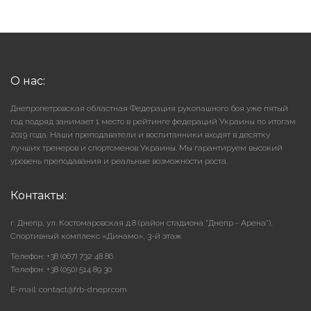
О нас:
Днепропетровская областная Федерация рукопашного боя уже пятый
год подряд занимает 1 место в рейтинге федераций Украины по итогам
2019 года. Наши преподаватели и воспитанники входят в десятку
лучших тренеров и спортсменов Украины. Мы гарантируем высокий
уровень преподавания и реальные возможности роста.
Контакты:
г. Днепр, ул. Костомаровская д.8 (район стадиона "Днепр - Арена"),
Cпортивный комплекс «Динамо», 3-й этаж
Телефон: +38 (067) 732 48 86
Телефон: +38 (050) 514 89 30
E-mail: contact@frb-dnepr.com