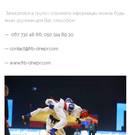
Записатися в групи і отримати інформацію можна будь-
яким зручним для Вас способом:
— 067 732 48 86; 050 514 89 30
— contact@frb-dnepr.com
— www.frb-dnepr.com