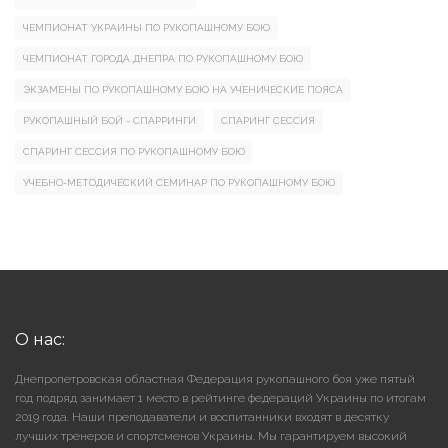
ЧЕМПИОНАТ УКРАИНЫ ПО РУКОПАШНОМУ БОЮ
ЧЕМПИОНАТ ГОРОДА ДНЕПРА ПО РУКОПАШНОМУ БОЮ
ЭКЗАМЕНЫ ПО РУКОПАШНОМУ БОЮ НА УЧЕНИЧЕСКИЕ ПОЯСА
РУКОПАШНЫЙ БОЙ - СПАРРИНГИ
СПАРИНГ СЕССИЯ
СПАРИНГ СЕССИЯ ПО РУКОПАШНОМУ БОЮ
УЧЕБНО-МЕТОДИЧЕСКИЙ СЕМИНАР ПО РУКОПАШНОМУ БОЮ
О нас:
Днепропетровская областная Федерация рукопашного боя уже пятый
год подряд занимает 1 место в рейтинге федераций Украины по итогам
2019 года. Наши преподаватели и воспитанники входят в десятку
лучших тренеров и спортсменов Украины. Мы гарантируем высокий