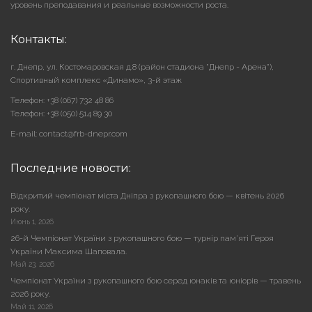
уровень преподавания и реальные возможности роста.
Контакты:
г. Днепр, ул. Костомаровская д.8 (район стадиона "Днепр - Арена"),
Cпортивный комплекс «Динамо», 3-й этаж
Телефон: +38 (067) 732 48 86
Телефон: +38 (050) 514 89 30
E-mail: contact@frb-dnepr.com
Последние новости:
Відкритий чемпіонат міста Дніпра з рукопашного бою — квітень 2026
року.
Июнь 1, 2026
26-й Чемпіонат України з рукопашного бою — турнір пам’яті Героя
України Максима Шаповала.
Май 23, 2026
Чемпіонат України з рукопашного бою серед юнаків та юніорів — травень
2026 року.
Май 11, 2026