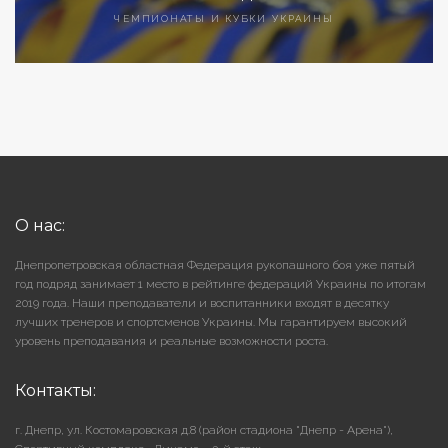
ЧЕМПИОНАТЫ И КУБКИ УКРАИНЫ
О нас:
Днепропетровская областная Федерация рукопашного боя уже пятый
год подряд занимает 1 место в рейтинге федераций Украины по итогам
2019 года. Наши преподаватели и воспитанники входят в десятку
лучших тренеров и спортсменов Украины. Мы гарантируем высокий
уровень преподавания и реальные возможности роста.
Контакты:
г. Днепр, ул. Костомаровская д.8 (район стадиона "Днепр - Арена"),