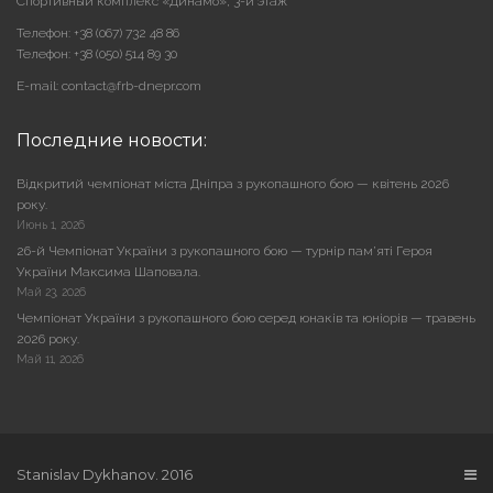
Cпортивный комплекс «Динамо», 3-й этаж
Телефон: +38 (067) 732 48 86
Телефон: +38 (050) 514 89 30
E-mail: contact@frb-dnepr.com
Последние новости:
Відкритий чемпіонат міста Дніпра з рукопашного бою — квітень 2026
року.
Июнь 1, 2026
26-й Чемпіонат України з рукопашного бою — турнір пам’яті Героя
України Максима Шаповала.
Май 23, 2026
Чемпіонат України з рукопашного бою серед юнаків та юніорів — травень
2026 року.
Май 11, 2026
Stanislav Dykhanov. 2016