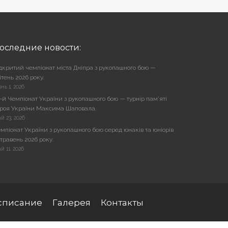
оследние новости:
дкритий чемпіонат міста Дніпра з рукопашного бою —
ітень 2026 року.
нь 1, 2026
-й Чемпіонат України з рукопашного бою — турнір пам’яті
роя України Максима Шаповала.
й 23, 2026
мпіонат України з рукопашного бою серед юнаків та юніорів
травень 2026 року.
й 11, 2026
списание
Галерея
Контакты