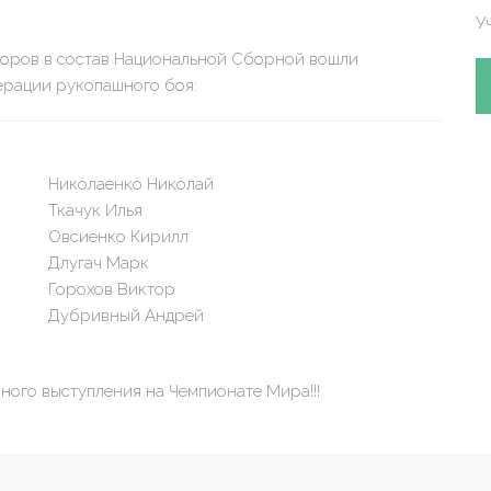
У
боров в состав Национальной Сборной вошли
рации рукопашного боя:
Николаенко Николай
Ткачук Илья
Овсиенко Кирилл
Длугач Марк
Горохов Виктор
Дубривный Андрей
ого выступления на Чемпионате Мира!!!