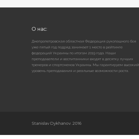
О нас:
Днепропетровская областная Федерация рукопашного боя
уже пятый год подряд занимает 1 место в рейтинге
федераций Украины по итогам 2019 года. Наши
преподаватели и воспитанники входят в десятку лучших
тренеров и спортсменов Украины. Мы гарантируем высокий
уровень преподавания и реальные возможности роста.
Stanislav Dykhanov. 2016