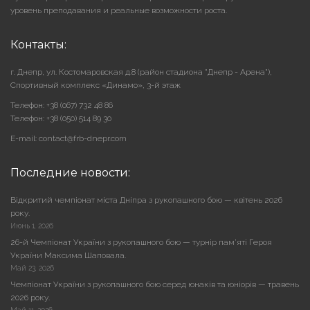
уровень преподавания и реальные возможности роста.
Контакты:
г. Днепр, ул. Костомаровская д.8 (район стадиона "Днепр - Арена"),
Cпортивный комплекс «Динамо», 3-й этаж
Телефон: +38 (067) 732 48 86
Телефон: +38 (050) 514 89 30
E-mail: contact@frb-dnepr.com
Последние новости:
Відкритий чемпіонат міста Дніпра з рукопашного бою — квітень 2026
року.
Июнь 1, 2026
26-й Чемпіонат України з рукопашного бою — турнір пам’яті Героя
України Максима Шаповала.
Май 23, 2026
Чемпіонат України з рукопашного бою серед юнаків та юніорів — травень
2026 року.