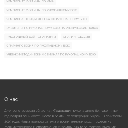
ЧЕМПИОНАТ УКРАИНЫ ПО ММА
ЧЕМПИОНАТ УКРАИНЫ ПО РУКОПАШНОМУ БОЮ
ЧЕМПИОНАТ ГОРОДА ДНЕПРА ПО РУКОПАШНОМУ БОЮ
ЭКЗАМЕНЫ ПО РУКОПАШНОМУ БОЮ НА УЧЕНИЧЕСКИЕ ПОЯСА
РУКОПАШНЫЙ БОЙ - СПАРРИНГИ
СПАРИНГ СЕССИЯ
СПАРИНГ СЕССИЯ ПО РУКОПАШНОМУ БОЮ
УЧЕБНО-МЕТОДИЧЕСКИЙ СЕМИНАР ПО РУКОПАШНОМУ БОЮ
О нас:
Днепропетровская областная Федерация рукопашного боя уже пятый
год подряд занимает 1 место в рейтинге федераций Украины по итогам
2019 года. Наши преподаватели и воспитанники входят в десятку
лучших тренеров и спортсменов Украины. Мы гарантируем высокий