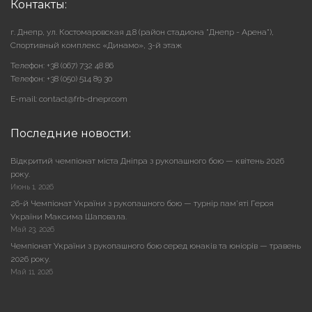
Контакты:
г. Днепр, ул. Костомаровская д.8 (район стадиона "Днепр - Арена"),
Cпортивный комплекс «Динамо», 3-й этаж
Телефон: +38 (067) 732 48 86
Телефон: +38 (050) 514 89 30
E-mail: contact@frb-dnepr.com
Последние новости:
Відкритий чемпіонат міста Дніпра з рукопашного бою — квітень 2026
року.
Июнь 1, 2026
26-й Чемпіонат України з рукопашного бою — турнір пам’яті Героя
України Максима Шаповала.
Май 23, 2026
Чемпіонат України з рукопашного бою серед юнаків та юніорів — травень
2026 року.
Май 11, 2026