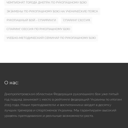
ЧЕМПИОНАТ ГОРОДА ДНЕПРА ПО РУКОПАШНОМУ БОЮ
ЭКЗАМЕНЫ ПО РУКОПАШНОМУ БОЮ НА УЧЕНИЧЕСКИЕ ПОЯСА
РУКОПАШНЫЙ БОЙ - СПАРРИНГИ
СПАРИНГ СЕССИЯ
СПАРИНГ СЕССИЯ ПО РУКОПАШНОМУ БОЮ
УЧЕБНО-МЕТОДИЧЕСКИЙ СЕМИНАР ПО РУКОПАШНОМУ БОЮ
О нас:
Днепропетровская областная Федерация рукопашного боя уже пятый
год подряд занимает 1 место в рейтинге федераций Украины по итогам
2019 года. Наши преподаватели и воспитанники входят в десятку
лучших тренеров и спортсменов Украины. Мы гарантируем высокий
уровень преподавания и реальные возможности роста.