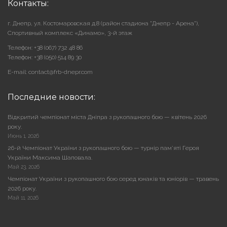
Контакты:
г. Днепр, ул. Костомаровская д.8 (район стадиона "Днепр - Арена"),
Cпортивный комплекс «Динамо», 3-й этаж
Телефон: +38 (067) 732 48 86
Телефон: +38 (050) 514 89 30
E-mail: contact@frb-dnepr.com
Последние новости:
Відкритий чемпіонат міста Дніпра з рукопашного бою — квітень 2026
року.
Июнь 1, 2026
26-й Чемпіонат України з рукопашного бою — турнір пам’яті Героя
України Максима Шаповала.
Май 23, 2026
Чемпіонат України з рукопашного бою серед юнаків та юніорів — травень
2026 року.
Май 11, 2026