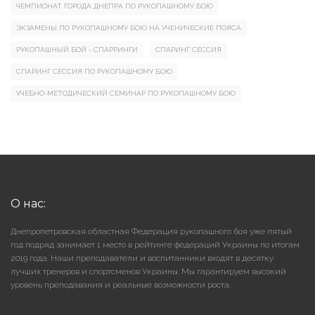
ЧЕМПИОНАТ ГОРОДА ДНЕПРА ПО РУКОПАШНОМУ БОЮ
ЭКЗАМЕНЫ ПО РУКОПАШНОМУ БОЮ НА УЧЕНИЧЕСКИЕ ПОЯСА
РУКОПАШНЫЙ БОЙ - СПАРРИНГИ
СПАРИНГ СЕССИЯ
СПАРИНГ СЕССИЯ ПО РУКОПАШНОМУ БОЮ
УЧЕБНО-МЕТОДИЧЕСКИЙ СЕМИНАР ПО РУКОПАШНОМУ БОЮ
О нас:
Днепропетровская областная Федерация рукопашного боя уже пятый
год подряд занимает 1 место в рейтинге федераций Украины по итогам
2019 года. Наши преподаватели и воспитанники входят в десятку
лучших тренеров и спортсменов Украины. Мы гарантируем высокий
уровень преподавания и реальные возможности роста.