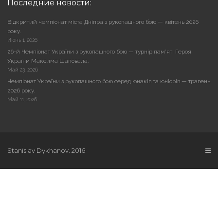
Последние новости:
Відкритий чемпіонат міста Дніпра з рукопашного бою — квітень 2026
року.
Июнь 1, 2026
26-й Чемпіонат України з рукопашного бою — турнір пам’яті Героя
України Максима Шаповала.
Май 23, 2026
Чемпіонат України з рукопашного бою серед юнаків та юніорів — травень
2026 року.
Май 11, 2026
Stanislav Dykhanov. 2016