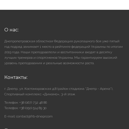
О нас:
Днепропетровская областная Федерация рукопашного боя уже пятый
год подряд занимает 1 место в рейтинге федераций Украины по итогам
2019 года. Наши преподаватели и воспитанники входят в десятку
лучших тренеров и спортсменов Украины. Мы гарантируем высокий
уровень преподавания и реальные возможности роста.
Контакты:
г. Днепр, ул. Костомаровская д.8 (район стадиона "Днепр - Арена"),
Cпортивный комплекс «Динамо», 3-й этаж
Телефон: +38 (067) 732 48 86
Телефон: +38 (050) 514 89 30
E-mail: contact@frb-dnepr.com