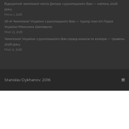
Відкритий чемпіонат міста Дніпра з рукопашного бою — квітень 2026
року.
Июнь 1, 2026
26-й Чемпіонат України з рукопашного бою — турнір пам’яті Героя
України Максима Шаповала.
Май 23, 2026
Чемпіонат України з рукопашного бою серед юнаків та юніорів — травень
2026 року.
Май 11, 2026
Stanislav Dykhanov. 2016