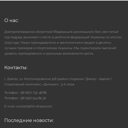
О нас:
Днепропетровская областная Федерация рукопашного боя уже пятый
год подряд занимает 1 место в рейтинге федераций Украины по итогам
2019 года. Наши преподаватели и воспитанники входят в десятку
лучших тренеров и спортсменов Украины. Мы гарантируем высокий
уровень преподавания и реальные возможности роста.
Контакты:
г. Днепр, ул. Костомаровская д.8 (район стадиона "Днепр - Арена"),
Cпортивный комплекс «Динамо», 3-й этаж
Телефон: +38 (067) 732 48 86
Телефон: +38 (050) 514 89 30
E-mail: contact@frb-dnepr.com
Последние новости: