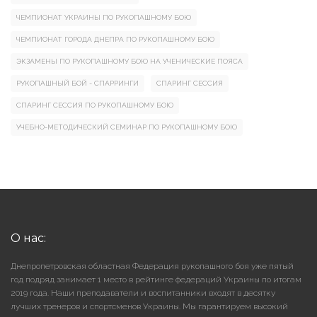
ЧЕМПИОНАТ УКРАИНЫ ПО РУКОПАШНОМУ БОЮ
ЧЕМПИОНАТ ГОРОДА ДНЕПРА ПО РУКОПАШНОМУ БОЮ
ЭКЗАМЕНЫ ПО РУКОПАШНОМУ БОЮ НА УЧЕНИЧЕСКИЕ ПОЯСА
РУКОПАШНЫЙ БОЙ - СПАРРИНГИ
СПАРИНГ СЕССИЯ
СПАРИНГ СЕССИЯ ПО РУКОПАШНОМУ БОЮ
УЧЕБНО-МЕТОДИЧЕСКИЙ СЕМИНАР ПО РУКОПАШНОМУ БОЮ
О нас:
Днепропетровская областная Федерация рукопашного боя уже пятый
год подряд занимает 1 место в рейтинге федераций Украины по итогам
2019 года. Наши преподаватели и воспитанники входят в десятку
лучших тренеров и спортсменов Украины. Мы гарантируем высокий