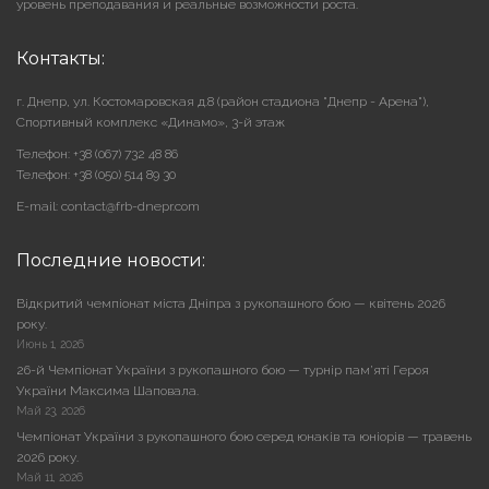
уровень преподавания и реальные возможности роста.
Контакты:
г. Днепр, ул. Костомаровская д.8 (район стадиона "Днепр - Арена"),
Cпортивный комплекс «Динамо», 3-й этаж
Телефон: +38 (067) 732 48 86
Телефон: +38 (050) 514 89 30
E-mail: contact@frb-dnepr.com
Последние новости:
Відкритий чемпіонат міста Дніпра з рукопашного бою — квітень 2026
року.
Июнь 1, 2026
26-й Чемпіонат України з рукопашного бою — турнір пам’яті Героя
України Максима Шаповала.
Май 23, 2026
Чемпіонат України з рукопашного бою серед юнаків та юніорів — травень
2026 року.
Май 11, 2026