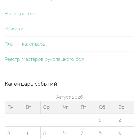
Наши тренера
Новости
План — календарь
Реестр Мастеров рукопашного боя
Календарь событий
Август 2026
Пн
Вт
Ср
Чт
Пт
Сб
Вс
1
2
3
4
5
6
7
8
9