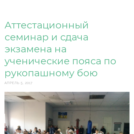
Аттестационный
семинар и сдача
экзамена на
ученические пояса по
рукопашному бою
АПРЕЛЬ 5, 2017