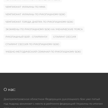
ЧЕМПИОНАТ УКРАИНЫ ПО ММА
ЧЕМПИОНАТ УКРАИНЫ ПО РУКОПАШНОМУ БОЮ
ЧЕМПИОНАТ ГОРОДА ДНЕПРА ПО РУКОПАШНОМУ БОЮ
ЭКЗАМЕНЫ ПО РУКОПАШНОМУ БОЮ НА УЧЕНИЧЕСКИЕ ПОЯСА
РУКОПАШНЫЙ БОЙ - СПАРРИНГИ
СПАРИНГ СЕССИЯ
СПАРИНГ СЕССИЯ ПО РУКОПАШНОМУ БОЮ
УЧЕБНО-МЕТОДИЧЕСКИЙ СЕМИНАР ПО РУКОПАШНОМУ БОЮ
О нас:
Днепропетровская областная Федерация рукопашного боя уже пятый
год подряд занимает 1 место в рейтинге федераций Украины по итогам