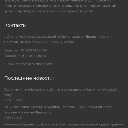
2019 года. Наши преподаватели и воспитанники входят в десятку
лучших тренеров и спортсменов Украины. Мы гарантируем высокий
уровень преподавания и реальные возможности роста.
Контакты:
г. Днепр, ул. Костомаровская д.8 (район стадиона "Днепр - Арена"),
Cпортивный комплекс «Динамо», 3-й этаж
Телефон: +38 (067) 732 48 86
Телефон: +38 (050) 514 89 30
E-mail: contact@frb-dnepr.com
Последние новости:
Відкритий чемпіонат міста Дніпра з рукопашного бою — квітень 2026
року.
Июнь 1, 2026
26-й Чемпіонат України з рукопашного бою — турнір пам’яті Героя
України Максима Шаповала.
Май 23, 2026
Чемпіонат України з рукопашного бою серед юнаків та юніорів — травень