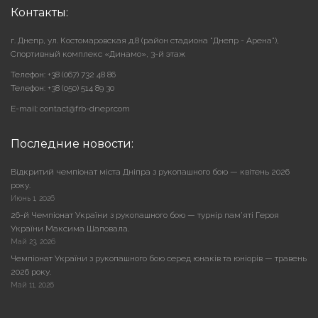
Контакты:
г. Днепр, ул. Костомаровская д.8 (район стадиона "Днепр - Арена"),
Cпортивный комплекс «Динамо», 3-й этаж
Телефон: +38 (067) 732 48 86
Телефон: +38 (050) 514 89 30
E-mail: contact@frb-dnepr.com
Последние новости:
Відкритий чемпіонат міста Дніпра з рукопашного бою — квітень 2026
року.
Июнь 1, 2026
26-й Чемпіонат України з рукопашного бою — турнір пам’яті Героя
України Максима Шаповала.
Май 23, 2026
Чемпіонат України з рукопашного бою серед юнаків та юніорів — травень
2026 року.
Май 11, 2026