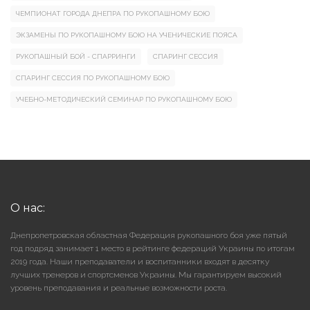
ЧЕМПИОНАТ ГОРОДА ДНЕПРА ПО РУКОПАШНОМУ БОЮ
ЭКЗАМЕНЫ ПО РУКОПАШНОМУ БОЮ НА УЧЕНИЧЕСКИЕ ПОЯСА
РУКОПАШНЫЙ БОЙ - СПАРРИНГИ
СПАРИНГ СЕССИЯ
СПАРИНГ СЕССИЯ ПО РУКОПАШНОМУ БОЮ
УЧЕБНО-МЕТОДИЧЕСКИЙ СЕМИНАР ПО РУКОПАШНОМУ БОЮ
О нас:
Днепропетровская областная Федерация рукопашного боя уже пятый
год подряд занимает 1 место в рейтинге федераций Украины по итогам
2019 года. Наши преподаватели и воспитанники входят в десятку
лучших тренеров и спортсменов Украины. Мы гарантируем высокий
уровень преподавания и реальные возможности роста.