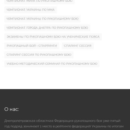
ЧЕМПИОНАТ МИРА ПО РУКОПАШНОМУ БОЮ
ЧЕМПИОНАТ УКРАИНЫ ПО ММА
ЧЕМПИОНАТ УКРАИНЫ ПО РУКОПАШНОМУ БОЮ
ЧЕМПИОНАТ ГОРОДА ДНЕПРА ПО РУКОПАШНОМУ БОЮ
ЭКЗАМЕНЫ ПО РУКОПАШНОМУ БОЮ НА УЧЕНИЧЕСКИЕ ПОЯСА
РУКОПАШНЫЙ БОЙ - СПАРРИНГИ
СПАРИНГ СЕССИЯ
СПАРИНГ СЕССИЯ ПО РУКОПАШНОМУ БОЮ
УЧЕБНО-МЕТОДИЧЕСКИЙ СЕМИНАР ПО РУКОПАШНОМУ БОЮ
О нас:
Днепропетровская областная Федерация рукопашного боя уже пятый
год подряд занимает 1 место в рейтинге федераций Украины по итогам