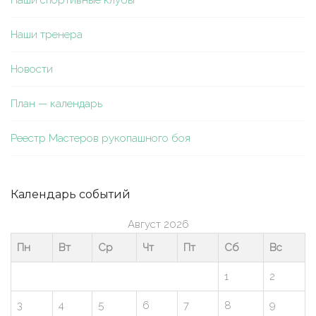
Наши тренера
Новости
План — календарь
Реестр Мастеров рукопашного боя
Календарь событий
Август 2026
Пн
Вт
Ср
Чт
Пт
Сб
Вс
1
2
3
4
5
6
7
8
9