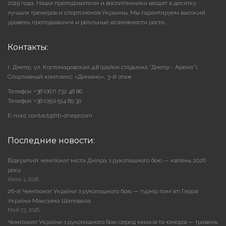
2019 года. Наши преподаватели и воспитанники входят в десятку
лучших тренеров и спортсменов Украины. Мы гарантируем высокий
уровень преподавания и реальные возможности роста.
Контакты:
г. Днепр, ул. Костомаровская д.8 (район стадиона "Днепр - Арена"),
Cпортивный комплекс «Динамо», 3-й этаж
Телефон: +38 (067) 732 48 86
Телефон: +38 (050) 514 89 30
E-mail: contact@frb-dnepr.com
Последние новости:
Відкритий чемпіонат міста Дніпра з рукопашного бою — квітень 2026
року.
Июнь 1, 2026
26-й Чемпіонат України з рукопашного бою — турнір пам’яті Героя
України Максима Шаповала.
Май 23, 2026
Чемпіонат України з рукопашного бою серед юнаків та юніорів — травень