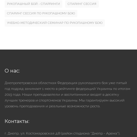
РУКОПАШНЫЙ БОЙ - СПАРРИНГИ
СПАРИНГ СЕССИЯ
СПАРИНГ СЕССИЯ ПО РУКОПАШНОМУ БОЮ
УЧЕБНО-МЕТОДИЧЕСКИЙ СЕМИНАР ПО РУКОПАШНОМУ БОЮ
О нас:
Днепропетровская областная Федерация рукопашного боя уже пятый
год подряд занимает 1 место в рейтинге федераций Украины по итогам
2019 года. Наши преподаватели и воспитанники входят в десятку
лучших тренеров и спортсменов Украины. Мы гарантируем высокий
уровень преподавания и реальные возможности роста.
Контакты:
г. Днепр, ул. Костомаровская д.8 (район стадиона "Днепр - Арена"),