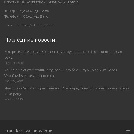
Cпортивный комплекс «Динамо», 3-й этаж
Телефон: +38 (067) 732 48 86
Телефон: +38 (050) 514 89 30
E-mail: contact@frb-dnepr.com
Последние новости:
Відкритий чемпіонат міста Дніпра з рукопашного бою — квітень 2026
року.
Июнь 1, 2026
26-й Чемпіонат України з рукопашного бою — турнір пам’яті Героя
України Максима Шаповала.
Май 23, 2026
Чемпіонат України з рукопашного бою серед юнаків та юніорів — травень
2026 року.
Май 11, 2026
Stanislav Dykhanov. 2016