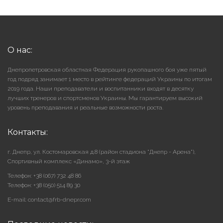
О нас:
Днепропетровская областная Федерация рукопашного боя уже пятый
год подряд занимает 1 место в рейтинге федераций Украины по итогам
2019 года. Наши преподаватели и воспитанники входят в десятку
лучших тренеров и спортсменов Украины. Мы гарантируем высокий
уровень преподавания и реальные возможности роста.
Контакты:
г. Днепр, ул. Костомаровская д.8 (район стадиона "Днепр - Арена"),
Cпортивный комплекс «Динамо», 3-й этаж
Телефон: +38 (067) 732 48 86
Телефон: +38 (050) 514 89 30
E-mail: contact@frb-dnepr.com