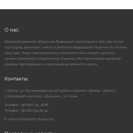
О нас:
Днепропетровская областная Федерация рукопашного боя уже пятый
год подряд занимает 1 место в рейтинге федераций Украины по итогам
2019 года. Наши преподаватели и воспитанники входят в десятку
лучших тренеров и спортсменов Украины. Мы гарантируем высокий
уровень преподавания и реальные возможности роста.
Контакты:
г. Днепр, ул. Костомаровская д.8 (район стадиона "Днепр - Арена"),
Cпортивный комплекс «Динамо», 3-й этаж
Телефон: +38 (067) 732 48 86
Телефон: +38 (050) 514 89 30
E-mail: contact@frb-dnepr.com