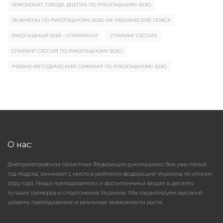
ЧЕМПИОНАТ ГОРОДА ДНЕПРА ПО РУКОПАШНОМУ БОЮ
ЭКЗАМЕНЫ ПО РУКОПАШНОМУ БОЮ НА УЧЕНИЧЕСКИЕ ПОЯСА
РУКОПАШНЫЙ БОЙ - СПАРРИНГИ
СПАРИНГ СЕССИЯ
СПАРИНГ СЕССИЯ ПО РУКОПАШНОМУ БОЮ
УЧЕБНО-МЕТОДИЧЕСКИЙ СЕМИНАР ПО РУКОПАШНОМУ БОЮ
О нас:
Днепропетровская областная Федерация рукопашного боя уже пятый
год подряд занимает 1 место в рейтинге федераций Украины по итогам
2019 года. Наши преподаватели и воспитанники входят в десятку
лучших тренеров и спортсменов Украины. Мы гарантируем высокий
уровень преподавания и реальные возможности роста.