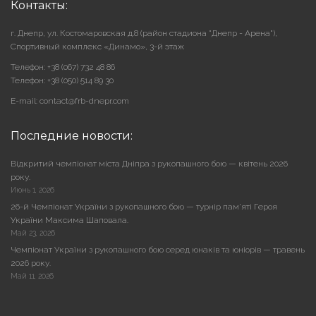
Контакты:
г. Днепр, ул. Костомаровская д.8 (район стадиона "Днепр - Арена"),
Cпортивный комплекс «Динамо», 3-й этаж
Телефон: +38 (067) 732 48 86
Телефон: +38 (050) 514 89 30
E-mail: contact@frb-dnepr.com
Последние новости:
Відкритий чемпіонат міста Дніпра з рукопашного бою — квітень 2026
року.
Июнь 1, 2026
26-й Чемпіонат України з рукопашного бою — турнір пам’яті Героя
України Максима Шаповала.
Май 23, 2026
Чемпіонат України з рукопашного бою серед юнаків та юніорів — травень
2026 року.
Май 11, 2026