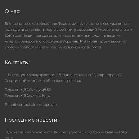
О нас:
Днепропетровская областная Федерация рукопашного боя уже пятый
год подряд занимает 1 место в рейтинге федераций Украины по итогам
2019 года. Наши преподаватели и воспитанники входят в десятку
лучших тренеров и спортсменов Украины. Мы гарантируем высокий
уровень преподавания и реальные возможности роста.
Контакты:
г. Днепр, ул. Костомаровская д.8 (район стадиона "Днепр - Арена"),
Cпортивный комплекс «Динамо», 3-й этаж
Телефон: +38 (067) 732 48 86
Телефон: +38 (050) 514 89 30
E-mail: contact@frb-dnepr.com
Последние новости:
Відкритий чемпіонат міста Дніпра з рукопашного бою — квітень 2026
року.