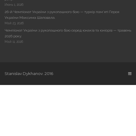
Июнь 1, 2026
26-й Чемпіонат України з рукопашного бою — турнір пам’яті Героя
України Максима Шаповала.
Май 23, 2026
Чемпіонат України з рукопашного бою серед юнаків та юніорів — травень
2026 року.
Май 11, 2026
Stanislav Dykhanov. 2016