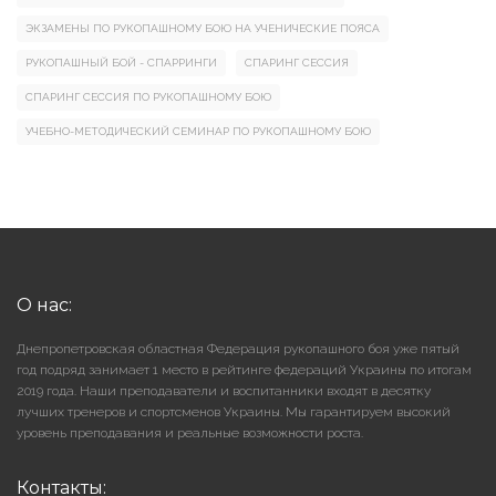
ЭКЗАМЕНЫ ПО РУКОПАШНОМУ БОЮ НА УЧЕНИЧЕСКИЕ ПОЯСА
РУКОПАШНЫЙ БОЙ - СПАРРИНГИ
СПАРИНГ СЕССИЯ
СПАРИНГ СЕССИЯ ПО РУКОПАШНОМУ БОЮ
УЧЕБНО-МЕТОДИЧЕСКИЙ СЕМИНАР ПО РУКОПАШНОМУ БОЮ
О нас:
Днепропетровская областная Федерация рукопашного боя уже пятый
год подряд занимает 1 место в рейтинге федераций Украины по итогам
2019 года. Наши преподаватели и воспитанники входят в десятку
лучших тренеров и спортсменов Украины. Мы гарантируем высокий
уровень преподавания и реальные возможности роста.
Контакты: