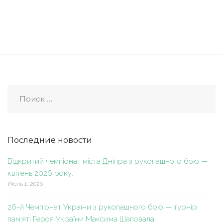
Последние новости
Відкритий чемпіонат міста Дніпра з рукопашного бою —
квітень 2026 року.
Июнь 1, 2026
26-й Чемпіонат України з рукопашного бою — турнір
пам’яті Героя України Максима Шаповала.