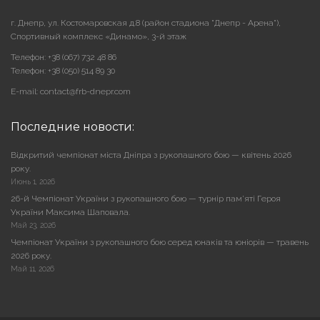
г. Днепр, ул. Костомаровская д.8 (район стадиона "Днепр - Арена"),
Cпортивный комплекс «Динамо», 3-й этаж
Телефон: +38 (067) 732 48 86
Телефон: +38 (050) 514 89 30
E-mail: contact@frb-dnepr.com
Последние новости:
Відкритий чемпіонат міста Дніпра з рукопашного бою — квітень 2026
року.
Июнь 1, 2026
26-й Чемпіонат України з рукопашного бою — турнір пам’яті Героя
України Максима Шаповала.
Май 23, 2026
Чемпіонат України з рукопашного бою серед юнаків та юніорів — травень
2026 року.
Май 11, 2026