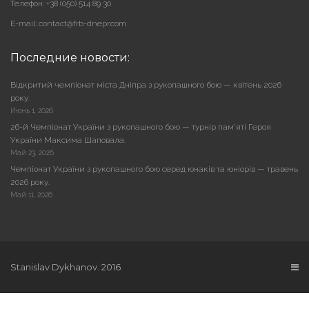
Телефон: +38 (050) 514 89 30
E-mail: contact@frb-dnepr.com
Последние новости:
Відкритий чемпіонат міста Дніпра з рукопашного бою — квітень 2026
року.
Июнь 1, 2026
26-й Чемпіонат України з рукопашного бою — турнір пам’яті Героя
України Максима Шаповала.
Май 23, 2026
Чемпіонат України з рукопашного бою серед юнаків та юніорів — травень
2026 року.
Май 11, 2026
Stanislav Dykhanov. 2016