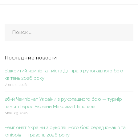
Последние новости
Відкритий чемпіонат міста Дніпра з рукопашного бою —
квітень 2026 року.
Июнь 1, 2026
26-й Чемпіонат України з рукопашного бою — турнір
пам’яті Героя України Максима Шаповала.
Май 23, 2026
Чемпіонат України з рукопашного бою серед юнаків та
юніорів — травень 2026 року.