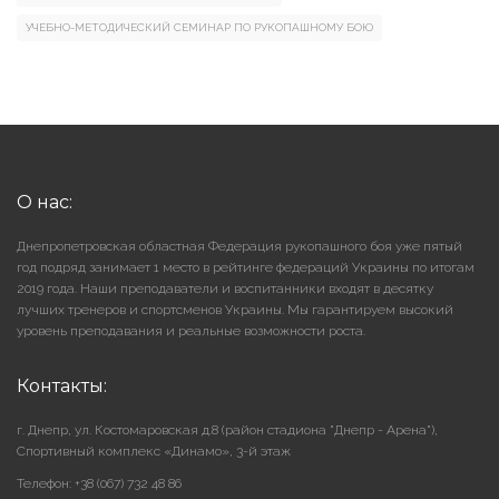
УЧЕБНО-МЕТОДИЧЕСКИЙ СЕМИНАР ПО РУКОПАШНОМУ БОЮ
О нас:
Днепропетровская областная Федерация рукопашного боя уже пятый
год подряд занимает 1 место в рейтинге федераций Украины по итогам
2019 года. Наши преподаватели и воспитанники входят в десятку
лучших тренеров и спортсменов Украины. Мы гарантируем высокий
уровень преподавания и реальные возможности роста.
Контакты:
г. Днепр, ул. Костомаровская д.8 (район стадиона "Днепр - Арена"),
Cпортивный комплекс «Динамо», 3-й этаж
Телефон: +38 (067) 732 48 86