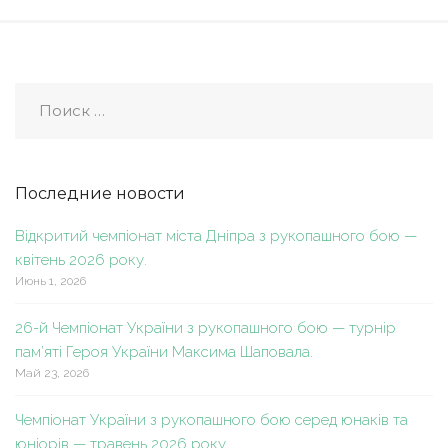
Последние новости
Відкритий чемпіонат міста Дніпра з рукопашного бою —
квітень 2026 року.
Июнь 1, 2026
26-й Чемпіонат України з рукопашного бою — турнір
пам’яті Героя України Максима Шаповала.
Май 23, 2026
Чемпіонат України з рукопашного бою серед юнаків та
юніорів — травень 2026 року.