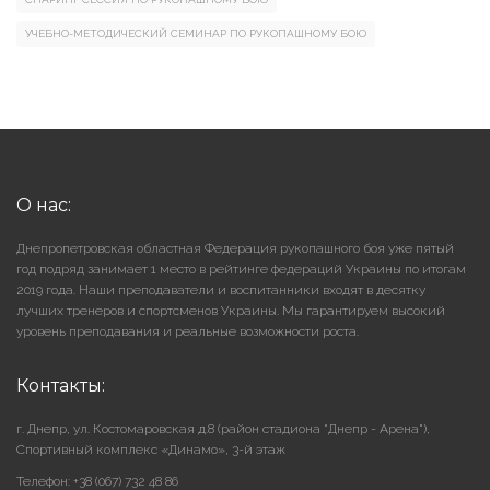
УЧЕБНО-МЕТОДИЧЕСКИЙ СЕМИНАР ПО РУКОПАШНОМУ БОЮ
О нас:
Днепропетровская областная Федерация рукопашного боя уже пятый
год подряд занимает 1 место в рейтинге федераций Украины по итогам
2019 года. Наши преподаватели и воспитанники входят в десятку
лучших тренеров и спортсменов Украины. Мы гарантируем высокий
уровень преподавания и реальные возможности роста.
Контакты:
г. Днепр, ул. Костомаровская д.8 (район стадиона "Днепр - Арена"),
Cпортивный комплекс «Динамо», 3-й этаж
Телефон: +38 (067) 732 48 86