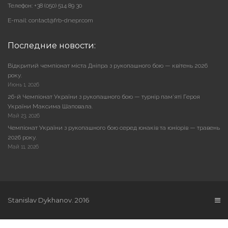
Телефон: +38 (050) 514 89 30
E-mail: contact@frb-dnepr.com
Последние новости:
Відкритий чемпіонат міста Дніпра з рукопашного бою — квітень 2026
року.
Июнь 1, 2026
26-й Чемпіонат України з рукопашного бою — турнір пам’яті Героя
України Максима Шаповала.
Май 23, 2026
Чемпіонат України з рукопашного бою серед юнаків та юніорів — травень
2026 року.
Май 11, 2026
Stanislav Dykhanov. 2016