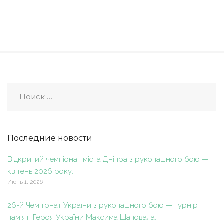
Последние новости
Відкритий чемпіонат міста Дніпра з рукопашного бою —
квітень 2026 року.
Июнь 1, 2026
26-й Чемпіонат України з рукопашного бою — турнір
пам’яті Героя України Максима Шаповала.