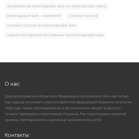
ЭКЗАМЕНЫ ПО РУКОПАШНОМУ БОЮ НА УЧЕНИЧЕСКИЕ ПОЯСА
РУКОПАШНЫЙ БОЙ - СПАРРИНГИ
СПАРИНГ СЕССИЯ
СПАРИНГ СЕССИЯ ПО РУКОПАШНОМУ БОЮ
УЧЕБНО-МЕТОДИЧЕСКИЙ СЕМИНАР ПО РУКОПАШНОМУ БОЮ
О нас:
Днепропетровская областная Федерация рукопашного боя уже пятый
год подряд занимает 1 место в рейтинге федераций Украины по итогам
2019 года. Наши преподаватели и воспитанники входят в десятку
лучших тренеров и спортсменов Украины. Мы гарантируем высокий
уровень преподавания и реальные возможности роста.
Контакты: