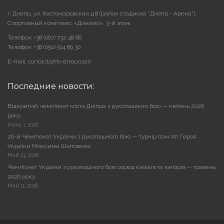
г. Днепр, ул. Костомаровская д.8 (район стадиона "Днепр - Арена"),
Cпортивный комплекс «Динамо», 3-й этаж
Телефон: +38 (067) 732 48 86
Телефон: +38 (050) 514 89 30
E-mail: contact@frb-dnepr.com
Последние новости:
Відкритий чемпіонат міста Дніпра з рукопашного бою — квітень 2026
року.
Июнь 1, 2026
26-й Чемпіонат України з рукопашного бою — турнір пам’яті Героя
України Максима Шаповала.
Май 23, 2026
Чемпіонат України з рукопашного бою серед юнаків та юніорів — травень
2026 року.
Май 11, 2026