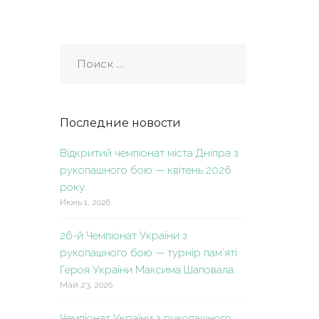
Последние новости
Відкритий чемпіонат міста Дніпра з
рукопашного бою — квітень 2026
року.
Июнь 1, 2026
26-й Чемпіонат України з
рукопашного бою — турнір пам’яті
Героя України Максима Шаповала.
Май 23, 2026
Чемпіонат України з рукопашного