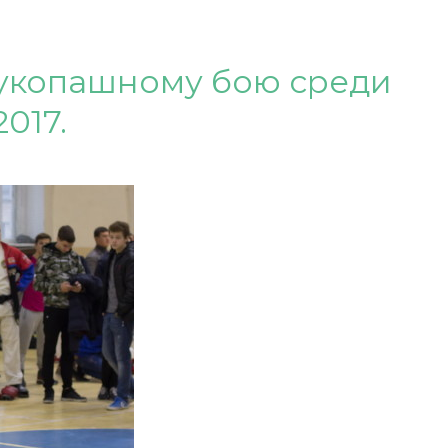
рукопашному бою среди
017.