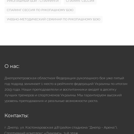
РУКОПАШНЫЙ БОЙ - СПАРРИНГИ
СПАРИНГ СЕССИЯ
СПАРИНГ СЕССИЯ ПО РУКОПАШНОМУ БОЮ
УЧЕБНО-МЕТОДИЧЕСКИЙ СЕМИНАР ПО РУКОПАШНОМУ БОЮ
О нас:
Днепропетровская областная Федерация рукопашного боя уже пятый
год подряд занимает 1 место в рейтинге федераций Украины по итогам
2019 года. Наши преподаватели и воспитанники входят в десятку
лучших тренеров и спортсменов Украины. Мы гарантируем высокий
уровень преподавания и реальные возможности роста.
Контакты:
г. Днепр, ул. Костомаровская д.8 (район стадиона "Днепр - Арена"),
Cпортивный комплекс «Динамо», 3-й этаж