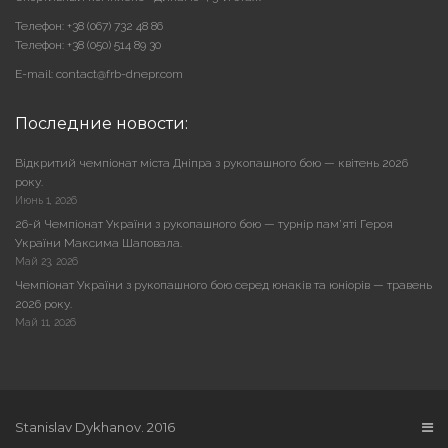
Телефон: +38 (067) 732 48 86
Телефон: +38 (050) 514 89 30
E-mail: contact@frb-dnepr.com
Последние новости:
Відкритий чемпіонат міста Дніпра з рукопашного бою — квітень 2026
року.
Июнь 1, 2026
26-й Чемпіонат України з рукопашного бою — турнір пам’яті Героя
України Максима Шаповала.
Май 23, 2026
Чемпіонат України з рукопашного бою серед юнаків та юніорів — травень
2026 року.
Май 11, 2026
Stanislav Dykhanov. 2016