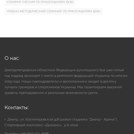
СПАРИНГ СЕССИЯ ПО РУКОПАШНОМУ БОЮ
УЧЕБНО-МЕТОДИЧЕСКИЙ СЕМИНАР ПО РУКОПАШНОМУ БОЮ
О нас:
Днепропетровская областная Федерация рукопашного боя уже пятый
год подряд занимает 1 место в рейтинге федераций Украины по итогам
2019 года. Наши преподаватели и воспитанники входят в десятку
лучших тренеров и спортсменов Украины. Мы гарантируем высокий
уровень преподавания и реальные возможности роста.
Контакты:
г. Днепр, ул. Костомаровская д.8 (район стадиона "Днепр - Арена"),
Cпортивный комплекс «Динамо», 3-й этаж
Телефон: +38 (067) 732 48 86