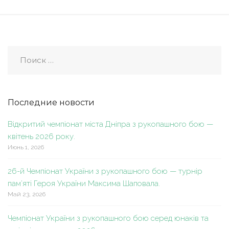
Последние новости
Відкритий чемпіонат міста Дніпра з рукопашного бою —
квітень 2026 року.
Июнь 1, 2026
26-й Чемпіонат України з рукопашного бою — турнір
пам’яті Героя України Максима Шаповала.
Май 23, 2026
Чемпіонат України з рукопашного бою серед юнаків та