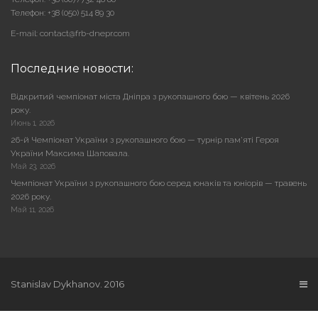
Телефон: +38 (050) 514 89 30
E-mail: contact@frb-dnepr.com
Последние новости:
Відкритий чемпіонат міста Дніпра з рукопашного бою — квітень 2026
року.
Июнь 1, 2026
26-й Чемпіонат України з рукопашного бою — турнір пам’яті Героя
України Максима Шаповала.
Май 23, 2026
Чемпіонат України з рукопашного бою серед юнаків та юніорів — травень
2026 року.
Май 11, 2026
Stanislav Dykhanov. 2016