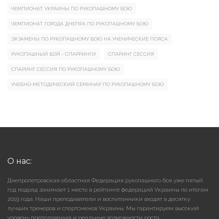
ЧЕМПИОНАТ УКРАИНЫ ПО РУКОПАШНОМУ БОЮ
ЧЕМПИОНАТ ГОРОДА ДНЕПРА ПО РУКОПАШНОМУ БОЮ
ЭКЗАМЕНЫ ПО РУКОПАШНОМУ БОЮ НА УЧЕНИЧЕСКИЕ ПОЯСА
РУКОПАШНЫЙ БОЙ - СПАРРИНГИ
СПАРИНГ СЕССИЯ
СПАРИНГ СЕССИЯ ПО РУКОПАШНОМУ БОЮ
УЧЕБНО-МЕТОДИЧЕСКИЙ СЕМИНАР ПО РУКОПАШНОМУ БОЮ
О нас:
Днепропетровская областная Федерация рукопашного боя уже пятый
год подряд занимает 1 место в рейтинге федераций Украины по итогам
2019 года. Наши преподаватели и воспитанники входят в десятку
лучших тренеров и спортсменов Украины. Мы гарантируем высокий
уровень преподавания и реальные возможности роста.