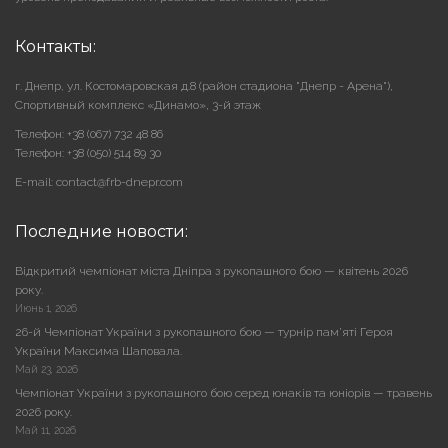
Контакты:
г. Днепр, ул. Костомаровская д.8 (район стадиона "Днепр - Арена"),
Cпортивный комплекс «Динамо», 3-й этаж
Телефон: +38 (067) 732 48 86
Телефон: +38 (050) 514 89 30
E-mail: contact@frb-dnepr.com
Последние новости:
Відкритий чемпіонат міста Дніпра з рукопашного бою — квітень 2026
року.
Июнь 1, 2026
26-й Чемпіонат України з рукопашного бою — турнір пам’яті Героя
України Максима Шаповала.
Май 23, 2026
Чемпіонат України з рукопашного бою серед юнаків та юніорів — травень
2026 року.
Май 11, 2026