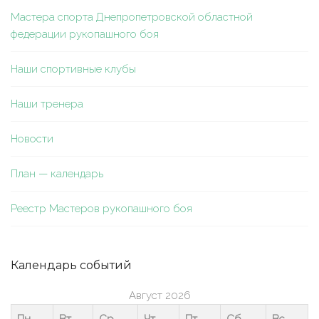
Мастера спорта Днепропетровской областной
федерации рукопашного боя
Наши спортивные клубы
Наши тренера
Новости
План — календарь
Реестр Мастеров рукопашного боя
Календарь событий
Август 2026
Пн
Вт
Ср
Чт
Пт
Сб
Вс