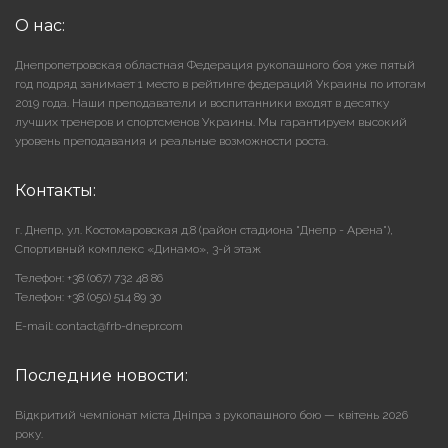
О нас:
Днепропетровская областная Федерация рукопашного боя уже пятый
год подряд занимает 1 место в рейтинге федераций Украины по итогам
2019 года. Наши преподаватели и воспитанники входят в десятку
лучших тренеров и спортсменов Украины. Мы гарантируем высокий
уровень преподавания и реальные возможности роста.
Контакты:
г. Днепр, ул. Костомаровская д.8 (район стадиона "Днепр - Арена"),
Cпортивный комплекс «Динамо», 3-й этаж
Телефон: +38 (067) 732 48 86
Телефон: +38 (050) 514 89 30
E-mail: contact@frb-dnepr.com
Последние новости:
Відкритий чемпіонат міста Дніпра з рукопашного бою — квітень 2026
року.