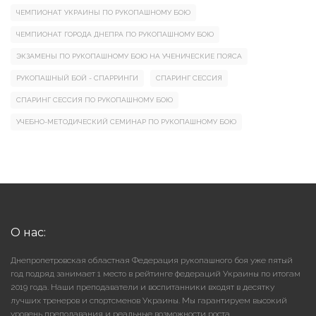
ЧЕМПИОНАТ УКРАИНЫ ПО РУКОПАШНОМУ БОЮ
ЧЕМПИОНАТ ГОРОДА ДНЕПРА ПО РУКОПАШНОМУ БОЮ
ЭКЗАМЕНЫ ПО РУКОПАШНОМУ БОЮ НА УЧЕНИЧЕСКИЕ ПОЯСА
РУКОПАШНЫЙ БОЙ - СПАРРИНГИ
СПАРИНГ СЕССИЯ
СПАРИНГ СЕССИЯ ПО РУКОПАШНОМУ БОЮ
УЧЕБНО-МЕТОДИЧЕСКИЙ СЕМИНАР ПО РУКОПАШНОМУ БОЮ
О нас:
Днепропетровская областная Федерация рукопашного боя уже пятый
год подряд занимает 1 место в рейтинге федераций Украины по итогам
2019 года. Наши преподаватели и воспитанники входят в десятку
лучших тренеров и спортсменов Украины. Мы гарантируем высокий
уровень преподавания и реальные возможности роста.