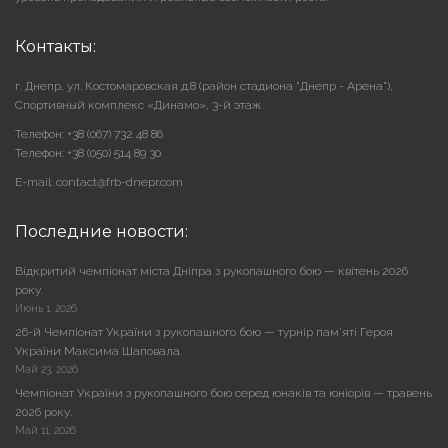
Контакты:
г. Днепр, ул. Костомаровская д.8 (район стадиона "Днепр - Арена"),
Cпортивный комплекс «Динамо», 3-й этаж
Телефон: +38 (067) 732 48 86
Телефон: +38 (050) 514 89 30
E-mail: contact@frb-dnepr.com
Последние новости:
Відкритий чемпіонат міста Дніпра з рукопашного бою — квітень 2026
року.
Июнь 1, 2026
26-й Чемпіонат України з рукопашного бою — турнір пам’яті Героя
України Максима Шаповала.
Май 23, 2026
Чемпіонат України з рукопашного бою серед юнаків та юніорів — травень
2026 року.
Май 11, 2026