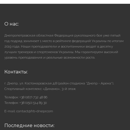
О нас:
Днепропетровская областная Федерация рукопашного боя уже пятый
год подряд занимает 1 место в рейтинге федераций Украины по итогам
2019 года. Наши преподаватели и воспитанники входят в десятку
лучших тренеров и спортсменов Украины. Мы гарантируем высокий
уровень преподавания и реальные возможности роста.
Контакты:
г. Днепр, ул. Костомаровская д.8 (район стадиона "Днепр - Арена"),
Cпортивный комплекс «Динамо», 3-й этаж
Телефон: +38 (067) 732 48 86
Телефон: +38 (050) 514 89 30
E-mail: contact@frb-dnepr.com
Последние новости: