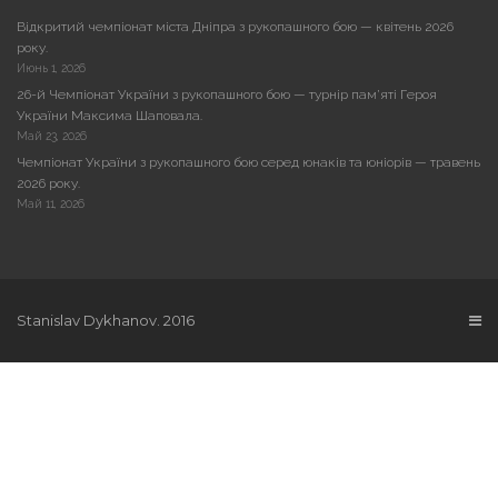
Відкритий чемпіонат міста Дніпра з рукопашного бою — квітень 2026
року.
Июнь 1, 2026
26-й Чемпіонат України з рукопашного бою — турнір пам’яті Героя
України Максима Шаповала.
Май 23, 2026
Чемпіонат України з рукопашного бою серед юнаків та юніорів — травень
2026 року.
Май 11, 2026
Stanislav Dykhanov. 2016