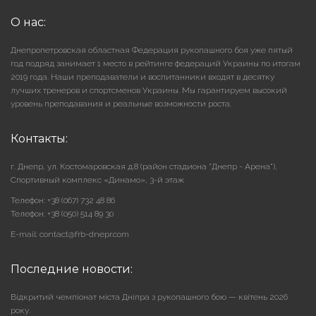
О нас:
Днепропетровская областная Федерация рукопашного боя уже пятый
год подряд занимает 1 место в рейтинге федераций Украины по итогам
2019 года. Наши преподаватели и воспитанники входят в десятку
лучших тренеров и спортсменов Украины. Мы гарантируем высокий
уровень преподавания и реальные возможности роста.
Контакты:
г. Днепр, ул. Костомаровская д.8 (район стадиона "Днепр - Арена"),
Cпортивный комплекс «Динамо», 3-й этаж
Телефон: +38 (067) 732 48 86
Телефон: +38 (050) 514 89 30
E-mail: contact@frb-dnepr.com
Последние новости:
Відкритий чемпіонат міста Дніпра з рукопашного бою — квітень 2026
року.