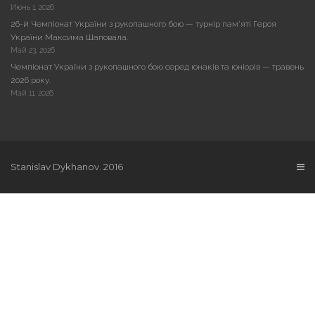
Июнь 1, 2026
26-й Чемпіонат України з рукопашного бою — турнір пам’яті Героя
України Максима Шаповала.
Май 23, 2026
Чемпіонат України з рукопашного бою серед юнаків та юніорів — травень
2026 року.
Май 11, 2026
Stanislav Dykhanov. 2016