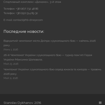
Cпортивный комплекс «Динамо», 3-й этаж
Телефон: +38 (067) 732 48 86
Телефон: +38 (050) 514 89 30
E-mail: contact@frb-dnepr.com
Последние новости:
Відкритий чемпіонат міста Дніпра з рукопашного бою — квітень 2026
року.
Июнь 1, 2026
26-й Чемпіонат України з рукопашного бою — турнір пам’яті Героя
України Максима Шаповала.
Май 23, 2026
Чемпіонат України з рукопашного бою серед юнаків та юніорів — травень
2026 року.
Май 11, 2026
Stanislav Dykhanov. 2016