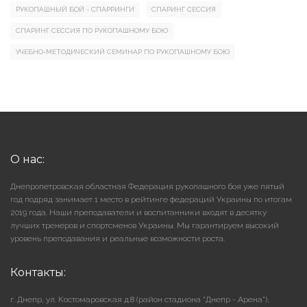
РУКОПАШНЫЙ БОЙ - СПАРРИНГИ
СПАРИНГ СЕССИЯ
СПАРИНГ СЕССИЯ ПО РУКОПАШНОМУ БОЮ
УЧЕБНО-МЕТОДИЧЕСКИЙ СЕМИНАР ПО РУКОПАШНОМУ БОЮ
О нас:
Днепропетровская областная Федерация рукопашного боя уже пятый
год подряд занимает 1 место в рейтинге федераций Украины по итогам
2019 года. Наши преподаватели и воспитанники входят в десятку
лучших тренеров и спортсменов Украины. Мы гарантируем высокий
уровень преподавания и реальные возможности роста.
Контакты:
г. Днепр, ул. Костомаровская д.8 (район стадиона "Днепр - Арена"),