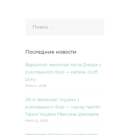
Последние новости
Відкритий чемпіонат міста Дніпра з
рукопашного бою — квітень 2026
року.
Июнь 1, 2026
26-й Чемпіонат України з
рукопашного бою — турнір пам’яті
Героя України Максима Шаповала.
Май 23, 2026
Чемпіонат України з рукопашного