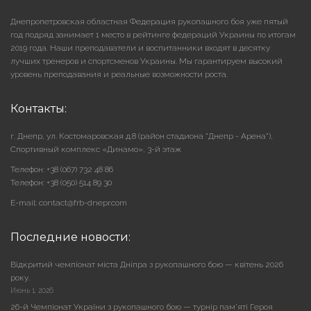
Днепропетровская областная Федерация рукопашного боя уже пятый
год подряд занимает 1 место в рейтинге федераций Украины по итогам
2019 года. Наши преподаватели и воспитанники входят в десятку
лучших тренеров и спортсменов Украины. Мы гарантируем высокий
уровень преподавания и реальные возможности роста.
Контакты:
г. Днепр, ул. Костомаровская д.8 (район стадиона "Днепр - Арена"),
Cпортивный комплекс «Динамо», 3-й этаж
Телефон: +38 (067) 732 48 86
Телефон: +38 (050) 514 89 30
E-mail: contact@frb-dnepr.com
Последние новости:
Відкритий чемпіонат міста Дніпра з рукопашного бою — квітень 2026
року.
Июнь 1, 2026
26-й Чемпіонат України з рукопашного бою — турнір пам’яті Героя