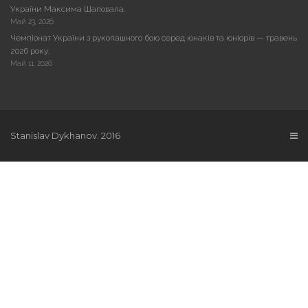
України Максима Шаповала.
Май 23, 2026
Чемпіонат України з рукопашного бою серед юнаків та юніорів — травень
2026 року.
Май 11, 2026
Stanislav Dykhanov. 2016