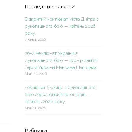
Последние новости
Відкритий чемпіонат міста Дніпра з
рукопашного бою — квітень 2026
року.
Июнь 1, 2026
26-й Чемпіонат України з
рукопашного бою — турнір пам’яті
Героя України Максима Шаповала.
Май 23, 2026
Чемпіонат України з рукопашного
бою серед юнаків та юніорів —
травень 2026 року.
Май 11, 2026
Рубрики