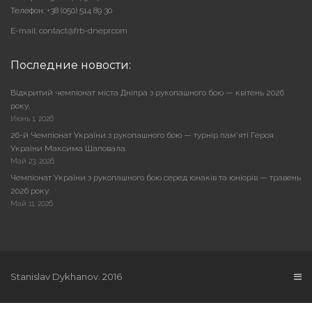
Телефон: +38 (050) 514 89 30
E-mail: contact@frb-dnepr.com
Последние новости:
Відкритий чемпіонат міста Дніпра з рукопашного бою — квітень 2026
року.
Июнь 1, 2026
26-й Чемпіонат України з рукопашного бою — турнір пам’яті Героя
України Максима Шаповала.
Май 23, 2026
Чемпіонат України з рукопашного бою серед юнаків та юніорів — травень
2026 року.
Май 11, 2026
Stanislav Dykhanov. 2016