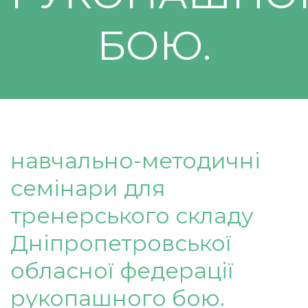
БОЮ.
навчально-методичні
семінари для
тренерського складу
Дніпропетровської
обласної федерації
рукопашного бою.