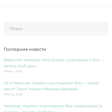
Последние новости
Відкритий чемпіонат міста Дніпра з рукопашного бою —
квітень 2026 року.
Июнь 1, 2026
26-й Чемпіонат України з рукопашного бою — турнір
пам’яті Героя України Максима Шаповала.
Май 23, 2026
Чемпіонат України з рукопашного бою серед юнаків та