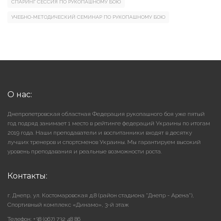
СПАРИНГ СЕССИЯ ПО РУКОПАШНОМУ БОЮ
УЧЕБНО-МЕТОДИЧЕСКИЙ СЕМИНАР ПО РУКОПАШНОМУ БОЮ
О нас:
Днепропетровская областная Федерация рукопашного боя уже пятый
год подряд занимает 1 место в рейтинге федераций Украины по итогам
2019 года. Наши преподаватели и воспитанники входят в десятку
лучших тренеров и спортсменов Украины. Мы гарантируем высокий
уровень преподавания и реальные возможности роста.
Контакты:
г. Днепр, ул. Костомаровская д.8 (район стадиона "Днепр - Арена"),
Cпортивный комплекс «Динамо», 3-й этаж
Телефон: +38 (067) 732 48 86