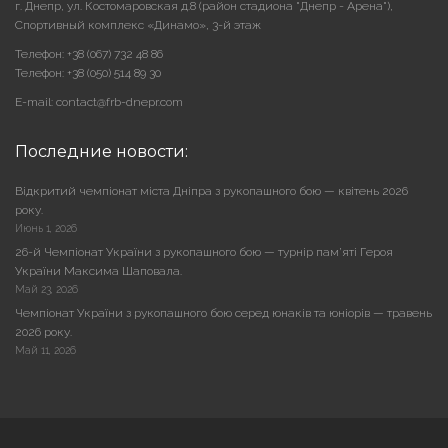
г. Днепр, ул. Костомаровская д.8 (район стадиона "Днепр - Арена"),
Cпортивный комплекс «Динамо», 3-й этаж
Телефон: +38 (067) 732 48 86
Телефон: +38 (050) 514 89 30
E-mail: contact@frb-dnepr.com
Последние новости:
Відкритий чемпіонат міста Дніпра з рукопашного бою — квітень 2026
року.
Июнь 1, 2026
26-й Чемпіонат України з рукопашного бою — турнір пам’яті Героя
України Максима Шаповала.
Май 23, 2026
Чемпіонат України з рукопашного бою серед юнаків та юніорів — травень
2026 року.
Май 11, 2026