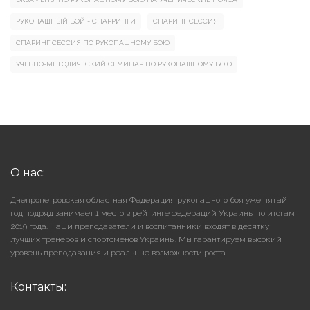
РУКОПАШНЫЙ БОЙ - СПАРРИНГИ
СПАРИНГ СЕССИЯ
СПАРИНГ СЕССИЯ ПО РУКОПАШНОМУ БОЮ
УЧЕБНО-МЕТОДИЧЕСКИЙ СЕМИНАР ПО РУКОПАШНОМУ БОЮ
О нас:
Днепропетровская областная Федерация рукопашного боя уже пятый
год подряд занимает 1 место в рейтинге федераций Украины по итогам
2019 года. Наши преподаватели и воспитанники входят в десятку
лучших тренеров и спортсменов Украины. Мы гарантируем высокий
уровень преподавания и реальные возможности роста.
Контакты: