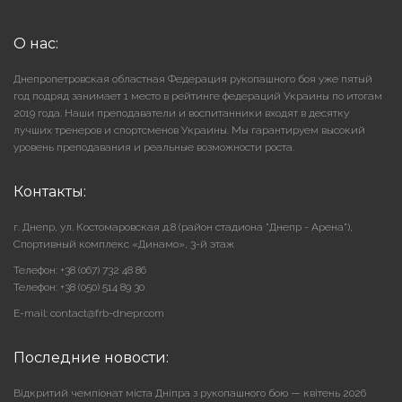
О нас:
Днепропетровская областная Федерация рукопашного боя уже пятый
год подряд занимает 1 место в рейтинге федераций Украины по итогам
2019 года. Наши преподаватели и воспитанники входят в десятку
лучших тренеров и спортсменов Украины. Мы гарантируем высокий
уровень преподавания и реальные возможности роста.
Контакты:
г. Днепр, ул. Костомаровская д.8 (район стадиона "Днепр - Арена"),
Cпортивный комплекс «Динамо», 3-й этаж
Телефон: +38 (067) 732 48 86
Телефон: +38 (050) 514 89 30
E-mail: contact@frb-dnepr.com
Последние новости:
Відкритий чемпіонат міста Дніпра з рукопашного бою — квітень 2026