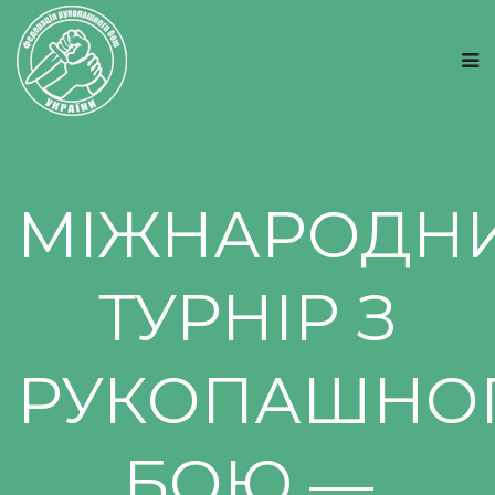
МІЖНАРОДН
ТУРНІР З
РУКОПАШНО
БОЮ —