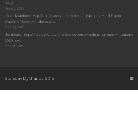
року.
Июнь 1, 2026
26-й Чемпіонат України з рукопашного бою — турнір пам’яті Героя
України Максима Шаповала.
Май 23, 2026
Чемпіонат України з рукопашного бою серед юнаків та юніорів — травень
2026 року.
Май 11, 2026
Stanislav Dykhanov. 2016