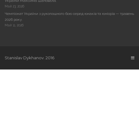
України Максима Шаповала.
Май 23, 2026
Чемпіонат України з рукопашного бою серед юнаків та юніорів — травень
2026 року.
Май 11, 2026
Stanislav Dykhanov. 2016