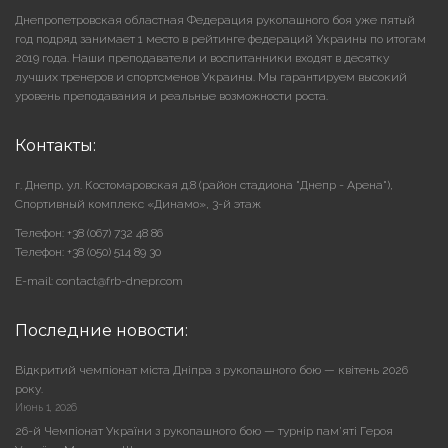
Днепропетровская областная Федерация рукопашного боя уже пятый
год подряд занимает 1 место в рейтинге федераций Украины по итогам
2019 года. Наши преподаватели и воспитанники входят в десятку
лучших тренеров и спортсменов Украины. Мы гарантируем высокий
уровень преподавания и реальные возможности роста.
Контакты:
г. Днепр, ул. Костомаровская д.8 (район стадиона "Днепр - Арена"),
Cпортивный комплекс «Динамо», 3-й этаж
Телефон: +38 (067) 732 48 86
Телефон: +38 (050) 514 89 30
E-mail: contact@frb-dnepr.com
Последние новости:
Відкритий чемпіонат міста Дніпра з рукопашного бою — квітень 2026
року.
Июнь 1, 2026
26-й Чемпіонат України з рукопашного бою — турнір пам’яті Героя