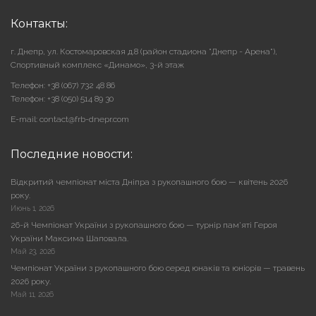
Контакты:
г. Днепр, ул. Костомаровская д.8 (район стадиона "Днепр - Арена"),
Cпортивный комплекс «Динамо», 3-й этаж
Телефон: +38 (067) 732 48 86
Телефон: +38 (050) 514 89 30
E-mail: contact@frb-dnepr.com
Последние новости:
Відкритий чемпіонат міста Дніпра з рукопашного бою — квітень 2026
року.
Июнь 1, 2026
26-й Чемпіонат України з рукопашного бою — турнір пам’яті Героя
України Максима Шаповала.
Май 23, 2026
Чемпіонат України з рукопашного бою серед юнаків та юніорів — травень
2026 року.
Май 11, 2026