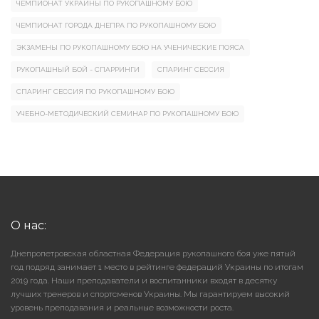
ЧЕМПИОНАТ УКРАИНЫ ПО РУКОПАШНОМУ БОЮ
ЧЕМПИОНАТ ГОРОДА ДНЕПРА ПО РУКОПАШНОМУ БОЮ
ЭКЗАМЕНЫ ПО РУКОПАШНОМУ БОЮ НА УЧЕНИЧЕСКИЕ ПОЯСА
РУКОПАШНЫЙ БОЙ - СПАРРИНГИ
СПАРИНГ СЕССИЯ
СПАРИНГ СЕССИЯ ПО РУКОПАШНОМУ БОЮ
УЧЕБНО-МЕТОДИЧЕСКИЙ СЕМИНАР ПО РУКОПАШНОМУ БОЮ
О нас:
Днепропетровская областная Федерация рукопашного боя уже пятый
год подряд занимает 1 место в рейтинге федераций Украины по итогам
2019 года. Наши преподаватели и воспитанники входят в десятку
лучших тренеров и спортсменов Украины. Мы гарантируем высокий
уровень преподавания и реальные возможности роста.