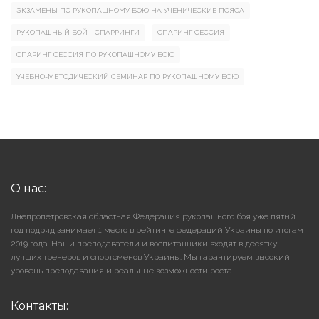
ЭКЗАМЕНЫ ПО РУКОПАШНОМУ БОЮ НА УЧЕНИЧЕСКИЕ ПОЯСА
РУКОПАШНЫЙ БОЙ - СПАРРИНГИ
СПАРИНГ СЕССИЯ
СПАРИНГ СЕССИЯ ПО РУКОПАШНОМУ БОЮ
УЧЕБНО-МЕТОДИЧЕСКИЙ СЕМИНАР ПО РУКОПАШНОМУ БОЮ
О нас:
Днепропетровская областная Федерация рукопашного боя уже пятый
год подряд занимает 1 место в рейтинге федераций Украины по итогам
2019 года. Наши преподаватели и воспитанники входят в десятку
лучших тренеров и спортсменов Украины. Мы гарантируем высокий
уровень преподавания и реальные возможности роста.
Контакты: