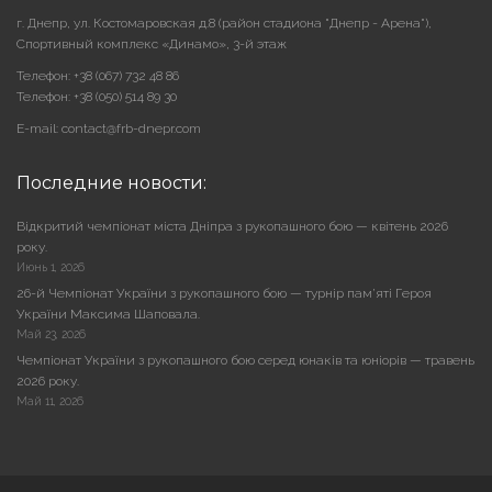
г. Днепр, ул. Костомаровская д.8 (район стадиона "Днепр - Арена"),
Cпортивный комплекс «Динамо», 3-й этаж
Телефон: +38 (067) 732 48 86
Телефон: +38 (050) 514 89 30
E-mail: contact@frb-dnepr.com
Последние новости:
Відкритий чемпіонат міста Дніпра з рукопашного бою — квітень 2026
року.
Июнь 1, 2026
26-й Чемпіонат України з рукопашного бою — турнір пам’яті Героя
України Максима Шаповала.
Май 23, 2026
Чемпіонат України з рукопашного бою серед юнаків та юніорів — травень
2026 року.
Май 11, 2026