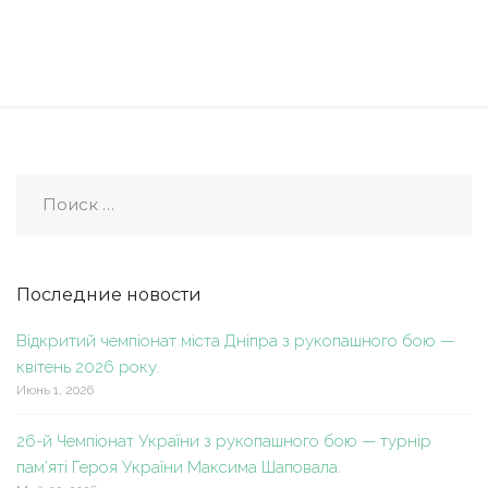
Последние новости
Відкритий чемпіонат міста Дніпра з рукопашного бою —
квітень 2026 року.
Июнь 1, 2026
26-й Чемпіонат України з рукопашного бою — турнір
пам’яті Героя України Максима Шаповала.