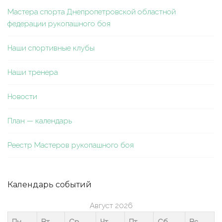
Мастера спорта Днепропетровской областной
федерации рукопашного боя
Наши спортивные клубы
Наши тренера
Новости
План — календарь
Реестр Мастеров рукопашного боя
Календарь событий
Август 2026
Пн
Вт
Ср
Чт
Пт
Сб
Вс