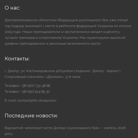
О нас:
Днепропетровская областная Федерация рукопашного боя уже пятый
год подряд занимает 1 место в рейтинге федераций Украины по итогам
2019 года. Наши преподаватели и воспитанники входят в десятку
лучших тренеров и спортсменов Украины. Мы гарантируем высокий
уровень преподавания и реальные возможности роста.
Контакты:
г. Днепр, ул. Костомаровская д.8 (район стадиона "Днепр - Арена"),
Cпортивный комплекс «Динамо», 3-й этаж
Телефон: +38 (067) 732 48 86
Телефон: +38 (050) 514 89 30
E-mail: contact@frb-dnepr.com
Последние новости:
Відкритий чемпіонат міста Дніпра з рукопашного бою — квітень 2026
року.