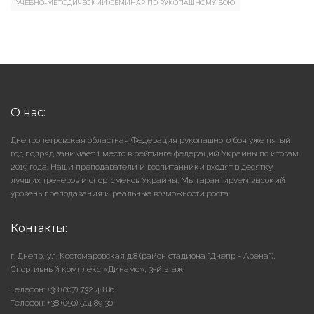
УЧЕБНО-МЕТОДИЧЕСКИЙ СЕМИНАР ПО РУКОПАШНОМУ БОЮ
О нас:
Днепропетровская областная Федерация рукопашного боя уже пятый
год подряд занимает 1 место в рейтинге федераций Украины по итогам
2019 года. Наши преподаватели и воспитанники входят в десятку
лучших тренеров и спортсменов Украины. Мы гарантируем высокий
уровень преподавания и реальные возможности роста.
Контакты:
г. Днепр, ул. Костомаровская д.8 (район стадиона "Днепр - Арена"),
Cпортивный комплекс «Динамо», 3-й этаж
Телефон: +38 (067) 732 48 86
Телефон: +38 (050) 514 89 30