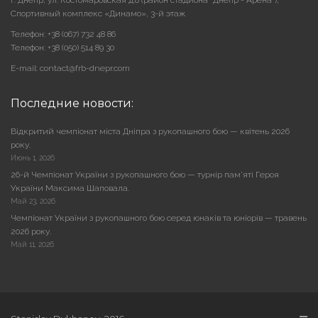
г. Днепр, ул. Костомаровская д.8 (район стадиона "Днепр - Арена"),
Cпортивный комплекс «Динамо», 3-й этаж
Телефон: +38 (067) 732 48 86
Телефон: +38 (050) 514 89 30
E-mail: contact@frb-dnepr.com
Последние новости:
Відкритий чемпіонат міста Дніпра з рукопашного бою — квітень 2026
року.
Июнь 1, 2026
26-й Чемпіонат України з рукопашного бою — турнір пам’яті Героя
України Максима Шаповала.
Май 23, 2026
Чемпіонат України з рукопашного бою серед юнаків та юніорів — травень
2026 року.
Май 11, 2026