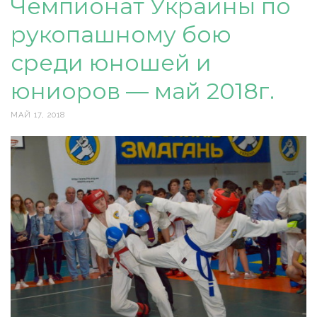
Чемпионат Украины по
рукопашному бою
среди юношей и
юниоров — май 2018г.
МАЙ 17, 2018