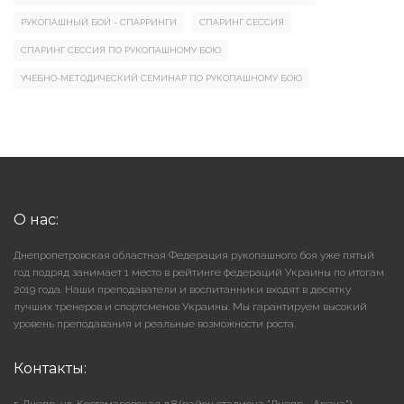
РУКОПАШНЫЙ БОЙ - СПАРРИНГИ
СПАРИНГ СЕССИЯ
СПАРИНГ СЕССИЯ ПО РУКОПАШНОМУ БОЮ
УЧЕБНО-МЕТОДИЧЕСКИЙ СЕМИНАР ПО РУКОПАШНОМУ БОЮ
О нас:
Днепропетровская областная Федерация рукопашного боя уже пятый
год подряд занимает 1 место в рейтинге федераций Украины по итогам
2019 года. Наши преподаватели и воспитанники входят в десятку
лучших тренеров и спортсменов Украины. Мы гарантируем высокий
уровень преподавания и реальные возможности роста.
Контакты: