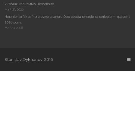
України Максима Шаповала.
Май 23, 2026
Чемпіонат України з рукопашного бою серед юнаків та юніорів — травень
2026 року.
Май 11, 2026
Stanislav Dykhanov. 2016