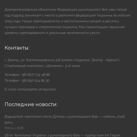
Днепропетровская областная Федерация рукопашного боя уже пятый
год подряд занимает 1 место в рейтинге федераций Украины по итогам
2019 года. Наши преподаватели и воспитанники входят в десятку
лучших тренеров и спортсменов Украины. Мы гарантируем высокий
уровень преподавания и реальные возможности роста.
Контакты:
г. Днепр, ул. Костомаровская д.8 (район стадиона "Днепр - Арена"),
Cпортивный комплекс «Динамо», 3-й этаж
Телефон: +38 (067) 732 48 86
Телефон: +38 (050) 514 89 30
E-mail: contact@frb-dnepr.com
Последние новости:
Відкритий чемпіонат міста Дніпра з рукопашного бою — квітень 2026
року.
Июнь 1, 2026
26-й Чемпіонат України з рукопашного бою — турнір пам’яті Героя