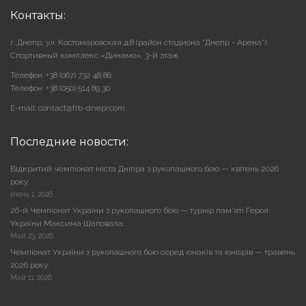
Контакты:
г. Днепр, ул. Костомаровская д.8 (район стадиона "Днепр - Арена"),
Cпортивный комплекс «Динамо», 3-й этаж
Телефон: +38 (067) 732 48 86
Телефон: +38 (050) 514 89 30
E-mail: contact@frb-dnepr.com
Последние новости:
Відкритий чемпіонат міста Дніпра з рукопашного бою — квітень 2026
року.
Июнь 1, 2026
26-й Чемпіонат України з рукопашного бою — турнір пам’яті Героя
України Максима Шаповала.
Май 23, 2026
Чемпіонат України з рукопашного бою серед юнаків та юніорів — травень
2026 року.
Май 11, 2026