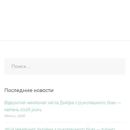
Последние новости
Відкритий чемпіонат міста Дніпра з рукопашного бою —
квітень 2026 року.
Июнь 1, 2026
26-й Чемпіонат України з рукопашного бою — турнір