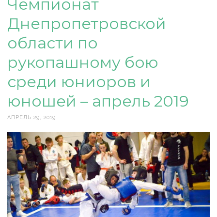
Чемпионат
Днепропетровской
области по
рукопашному бою
среди юниоров и
юношей – апрель 2019
АПРЕЛЬ 29, 2019