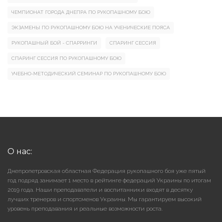
ЧЕМПИОНАТ ГОРОДА ДНЕПРА ПО РУКОПАШНОМУ БОЮ
ЭКЗАМЕНЫ ПО РУКОПАШНОМУ БОЮ НА УЧЕНИЧЕСКИЕ ПОЯСА
РУКОПАШНЫЙ БОЙ - СПАРРИНГИ
СПАРИНГ СЕССИЯ
СПАРИНГ СЕССИЯ ПО РУКОПАШНОМУ БОЮ
УЧЕБНО-МЕТОДИЧЕСКИЙ СЕМИНАР ПО РУКОПАШНОМУ БОЮ
О нас:
Днепропетровская областная Федерация рукопашного боя уже пятый
год подряд занимает 1 место в рейтинге федераций Украины по итогам
2019 года. Наши преподаватели и воспитанники входят в десятку
лучших тренеров и спортсменов Украины. Мы гарантируем высокий
уровень преподавания и реальные возможности роста.