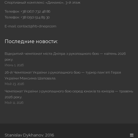
Cпортивный комплекс «Динамо», 3-й этаж
Телефон: +38 (067) 732 48 86
Телефон: +38 (050) 514 89 30
E-mail: contact@frb-dnepr.com
Последние новости:
Відкритий чемпіонат міста Дніпра з рукопашного бою — квітень 2026
року.
Июнь 1, 2026
26-й Чемпіонат України з рукопашного бою — турнір пам’яті Героя
України Максима Шаповала.
Май 23, 2026
Чемпіонат України з рукопашного бою серед юнаків та юніорів — травень
2026 року.
Май 11, 2026
Stanislav Dykhanov. 2016