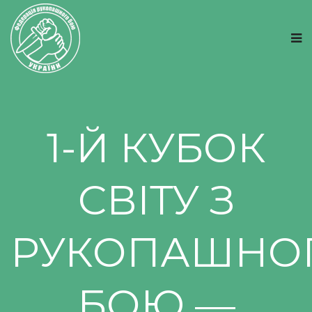
1-Й КУБОК
СВІТУ З
РУКОПАШНО
БОЮ —