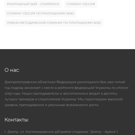
РУКОПАШНЫЙ БОЙ - СПАРРИНГИ
СПАРИНГ СЕССИЯ
СПАРИНГ СЕССИЯ ПО РУКОПАШНОМУ БОЮ
УЧЕБНО-МЕТОДИЧЕСКИЙ СЕМИНАР ПО РУКОПАШНОМУ БОЮ
О нас:
Днепропетровская областная Федерация рукопашного боя уже пятый
год подряд занимает 1 место в рейтинге федераций Украины по итогам
2019 года. Наши преподаватели и воспитанники входят в десятку
лучших тренеров и спортсменов Украины. Мы гарантируем высокий
уровень преподавания и реальные возможности роста.
Контакты:
г. Днепр, ул. Костомаровская д.8 (район стадиона "Днепр - Арена"),